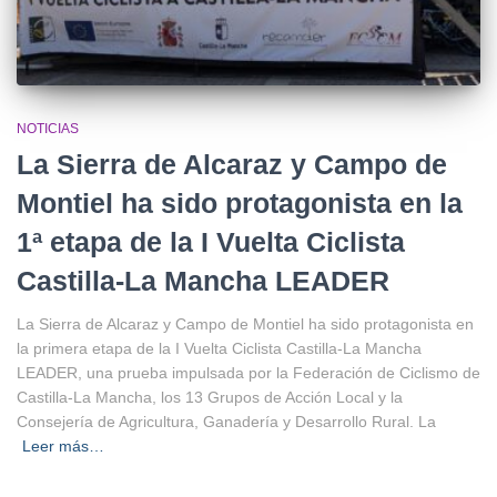
NOTICIAS
La Sierra de Alcaraz y Campo de
Montiel ha sido protagonista en la
1ª etapa de la I Vuelta Ciclista
Castilla-La Mancha LEADER
La Sierra de Alcaraz y Campo de Montiel ha sido protagonista en
la primera etapa de la I Vuelta Ciclista Castilla-La Mancha
LEADER, una prueba impulsada por la Federación de Ciclismo de
Castilla-La Mancha, los 13 Grupos de Acción Local y la
Consejería de Agricultura, Ganadería y Desarrollo Rural. La
Leer más…