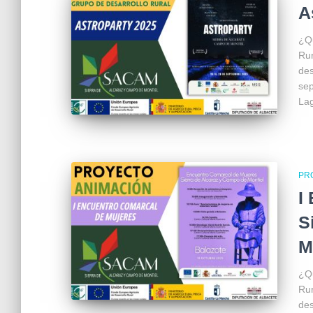
A
¿Qu
Rur
des
sep
Lag
PR
I
S
M
¿Qu
Rur
des