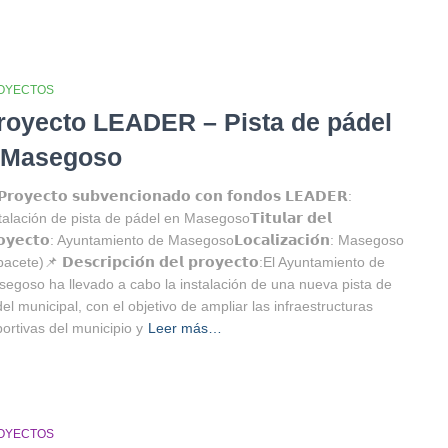
OYECTOS
royecto LEADER – Pista de pádel
 Masegoso
𝗿𝗼𝘆𝗲𝗰𝘁𝗼 𝘀𝘂𝗯𝘃𝗲𝗻𝗰𝗶𝗼𝗻𝗮𝗱𝗼 𝗰𝗼𝗻 𝗳𝗼𝗻𝗱𝗼𝘀 𝗟𝗘𝗔𝗗𝗘𝗥:
talación de pista de pádel en Masegoso⁣⁣𝗧𝗶𝘁𝘂𝗹𝗮𝗿 𝗱𝗲𝗹
𝗼𝘆𝗲𝗰𝘁𝗼: Ayuntamiento de Masegoso⁣𝗟𝗼𝗰𝗮𝗹𝗶𝘇𝗮𝗰𝗶𝗼́𝗻: Masegoso
acete)⁣⁣📌 𝗗𝗲𝘀𝗰𝗿𝗶𝗽𝗰𝗶𝗼́𝗻 𝗱𝗲𝗹 𝗽𝗿𝗼𝘆𝗲𝗰𝘁𝗼:El Ayuntamiento de
egoso ha llevado a cabo la instalación de una nueva pista de
el municipal, con el objetivo de ampliar las infraestructuras
ortivas del municipio y
Leer más…
OYECTOS