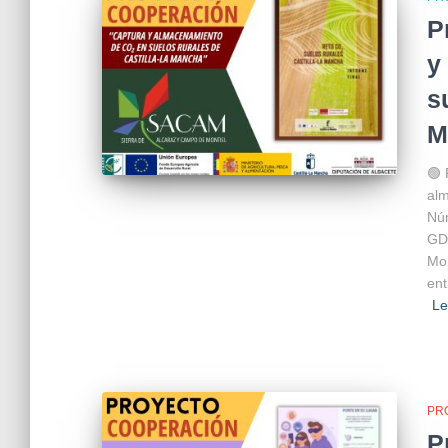
P
y
s
M
🟢 
alm
Nú
GD
Mon
ent
L
PR
P