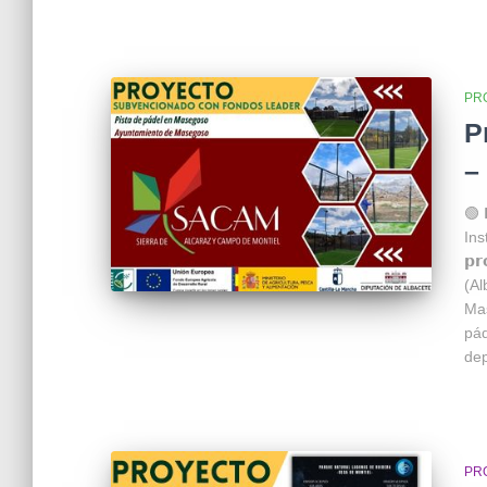
PR
P
–
🟢 
Ins
𝗽
(Alb
Mas
pád
dep
PR