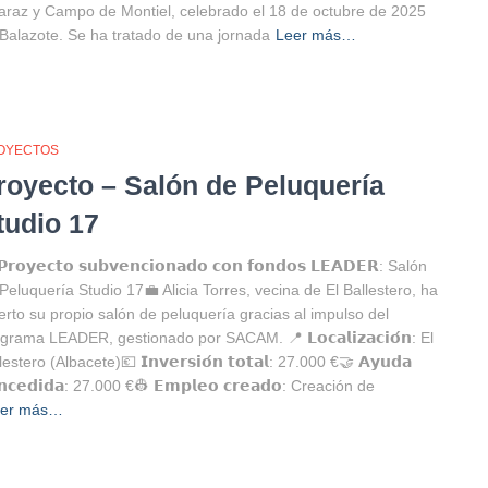
araz y Campo de Montiel, celebrado el 18 de octubre de 2025
Balazote. Se ha tratado de una jornada
Leer más…
OYECTOS
royecto – Salón de Peluquería
tudio 17
𝗿𝗼𝘆𝗲𝗰𝘁𝗼 𝘀𝘂𝗯𝘃𝗲𝗻𝗰𝗶𝗼𝗻𝗮𝗱𝗼 𝗰𝗼𝗻 𝗳𝗼𝗻𝗱𝗼𝘀 𝗟𝗘𝗔𝗗𝗘𝗥: Salón
Peluquería Studio 17💼 Alicia Torres, vecina de El Ballestero, ha
erto su propio salón de peluquería gracias al impulso del
grama LEADER, gestionado por SACAM. 📍 𝗟𝗼𝗰𝗮𝗹𝗶𝘇𝗮𝗰𝗶𝗼́𝗻: El
estero (Albacete)💶 𝗜𝗻𝘃𝗲𝗿𝘀𝗶𝗼́𝗻 𝘁𝗼𝘁𝗮𝗹: 27.000 €🤝 𝗔𝘆𝘂𝗱𝗮
𝗻𝗰𝗲𝗱𝗶𝗱𝗮: 27.000 €👷 𝗘𝗺𝗽𝗹𝗲𝗼 𝗰𝗿𝗲𝗮𝗱𝗼: Creación de
eer más…