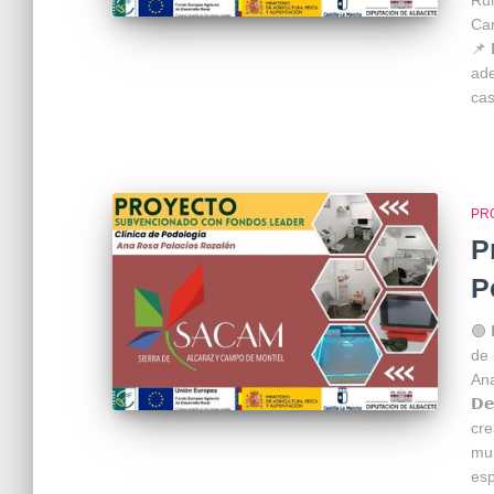
Rura
Car
📌 
ade
cas
PR
P
P
🟢 
de 
Ana
𝗗𝗲
cre
mun
esp