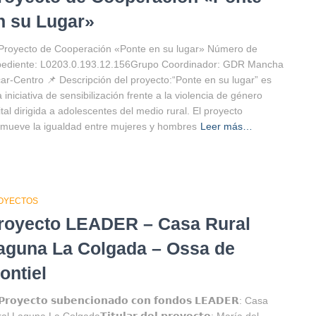
n su Lugar»
Proyecto de Cooperación «Ponte en su lugar» Número de
pediente: L0203.0.193.12.156Grupo Coordinador: GDR Mancha
ar-Centro 📌 Descripción del proyecto:“Ponte en su lugar” es
 iniciativa de sensibilización frente a la violencia de género
ital dirigida a adolescentes del medio rural. El proyecto
mueve la igualdad entre mujeres y hombres
Leer más…
OYECTOS
royecto LEADER – Casa Rural
aguna La Colgada – Ossa de
ontiel
𝗿𝗼𝘆𝗲𝗰𝘁𝗼 𝘀𝘂𝗯𝗲𝗻𝗰𝗶𝗼𝗻𝗮𝗱𝗼 𝗰𝗼𝗻 𝗳𝗼𝗻𝗱𝗼𝘀 𝗟𝗘𝗔𝗗𝗘𝗥: Casa