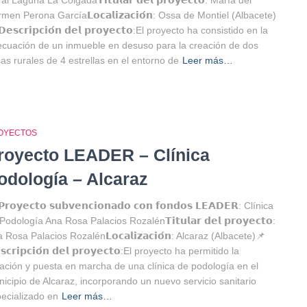
l Laguna La Colgada⁣⁣𝗧𝗶𝘁𝘂𝗹𝗮𝗿 𝗱𝗲𝗹 𝗽𝗿𝗼𝘆𝗲𝗰𝘁𝗼: María del
men Perona García⁣𝗟𝗼𝗰𝗮𝗹𝗶𝘇𝗮𝗰𝗶𝗼́𝗻: Ossa de Montiel (Albacete)⁣⁣
𝗲𝘀𝗰𝗿𝗶𝗽𝗰𝗶𝗼́𝗻 𝗱𝗲𝗹 𝗽𝗿𝗼𝘆𝗲𝗰𝘁𝗼:El proyecto ha consistido en la
cuación de un inmueble en desuso para la creación de dos
as rurales de 4 estrellas en el entorno de
Leer más…
OYECTOS
royecto LEADER – Clínica
odología – Alcaraz
𝗿𝗼𝘆𝗲𝗰𝘁𝗼 𝘀𝘂𝗯𝘃𝗲𝗻𝗰𝗶𝗼𝗻𝗮𝗱𝗼 𝗰𝗼𝗻 𝗳𝗼𝗻𝗱𝗼𝘀 𝗟𝗘𝗔𝗗𝗘𝗥: Clínica
Podología Ana Rosa Palacios Rozalén⁣⁣𝗧𝗶𝘁𝘂𝗹𝗮𝗿 𝗱𝗲𝗹 𝗽𝗿𝗼𝘆𝗲𝗰𝘁𝗼:
 Rosa Palacios Rozalén⁣𝗟𝗼𝗰𝗮𝗹𝗶𝘇𝗮𝗰𝗶𝗼́𝗻: Alcaraz (Albacete)⁣⁣📌
𝘀𝗰𝗿𝗶𝗽𝗰𝗶𝗼́𝗻 𝗱𝗲𝗹 𝗽𝗿𝗼𝘆𝗲𝗰𝘁𝗼:El proyecto ha permitido la
ación y puesta en marcha de una clínica de podología en el
icipio de Alcaraz, incorporando un nuevo servicio sanitario
ecializado en
Leer más…