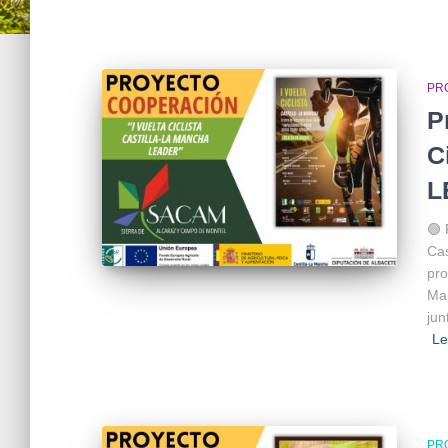
PR
P
C
L
🟢 
Cas
pro
Man
jun
L
PR