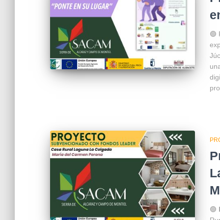
e
🟢 
ex
Júc
una
dig
pro
PR
P
L
M
🟢 