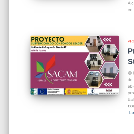
Alc
en 
PR
P
S
🟢 
de 
abi
pro
Ball
𝗰
L