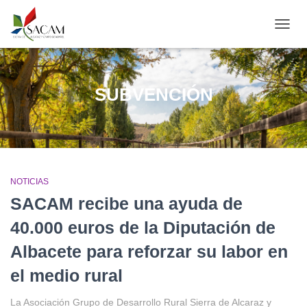
CAMB
MODO
DE
NAVE
SUBVENCIÓN
NOTICIAS
SACAM recibe una ayuda de
40.000 euros de la Diputación de
Albacete para reforzar su labor en
el medio rural
La Asociación Grupo de Desarrollo Rural Sierra de Alcaraz y