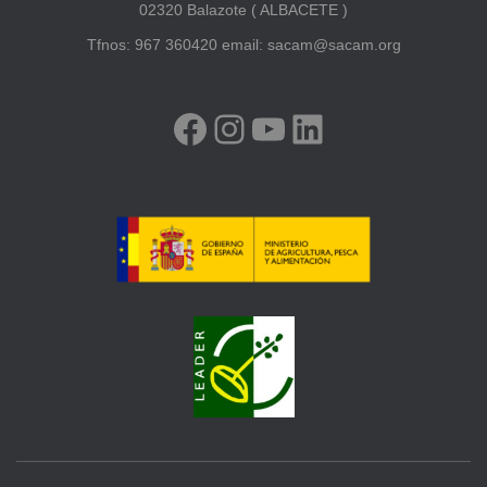
02320 Balazote ( ALBACETE )
Tfnos: 967 360420 email: sacam@sacam.org
FACEBOOK
INSTAGRAM
YOUTUBE
LINKEDIN