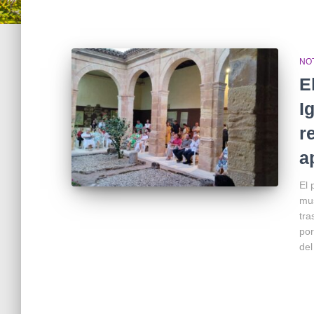
NOT
E
I
r
a
El 
mus
tra
por
del