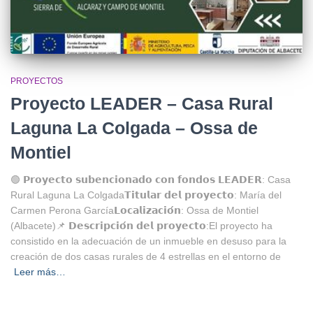
PROYECTOS
Proyecto LEADER – Casa Rural
Laguna La Colgada – Ossa de
Montiel
🟢 𝗣𝗿𝗼𝘆𝗲𝗰𝘁𝗼 𝘀𝘂𝗯𝗲𝗻𝗰𝗶𝗼𝗻𝗮𝗱𝗼 𝗰𝗼𝗻 𝗳𝗼𝗻𝗱𝗼𝘀 𝗟𝗘𝗔𝗗𝗘𝗥: Casa
Rural Laguna La Colgada⁣⁣𝗧𝗶𝘁𝘂𝗹𝗮𝗿 𝗱𝗲𝗹 𝗽𝗿𝗼𝘆𝗲𝗰𝘁𝗼: María del
Carmen Perona García⁣𝗟𝗼𝗰𝗮𝗹𝗶𝘇𝗮𝗰𝗶𝗼́𝗻: Ossa de Montiel
(Albacete)⁣⁣📌 𝗗𝗲𝘀𝗰𝗿𝗶𝗽𝗰𝗶𝗼́𝗻 𝗱𝗲𝗹 𝗽𝗿𝗼𝘆𝗲𝗰𝘁𝗼:El proyecto ha
consistido en la adecuación de un inmueble en desuso para la
creación de dos casas rurales de 4 estrellas en el entorno de
Leer más…