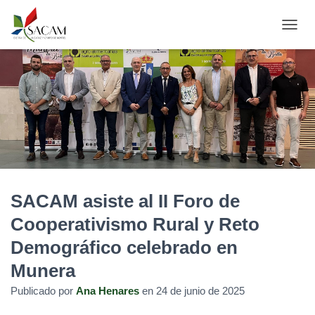
C
A
M
B
I
A
R
M
O
D
O
D
SACAM asiste al II Foro de
E
N
Cooperativismo Rural y Reto
A
V
Demográfico celebrado en
E
G
Munera
A
C
Publicado por
Ana Henares
en
24 de junio de 2025
I