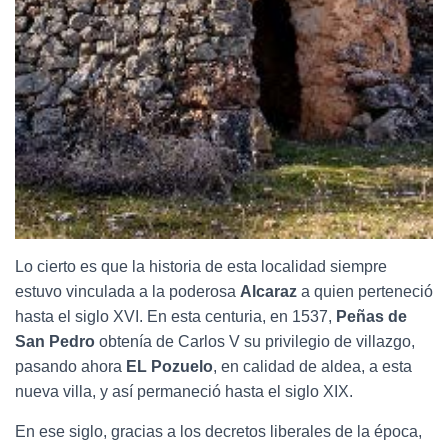
Lo cierto es que la historia de esta localidad siempre
estuvo vinculada a la poderosa
Alcaraz
a quien perteneció
hasta el siglo XVI. En esta centuria, en 1537,
Peñas de
San Pedro
obtenía de Carlos V su privilegio de villazgo,
pasando ahora
EL Pozuelo
, en calidad de aldea, a esta
nueva villa, y así permaneció hasta el siglo XIX.
En ese siglo, gracias a los decretos liberales de la época,