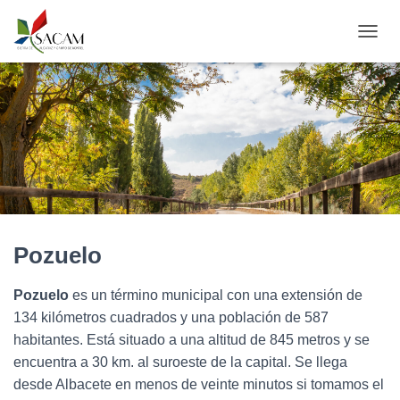
C
A
M
B
I
A
R
M
O
D
O
D
Pozuelo
E
N
A
Pozuelo
es un término municipal con una extensión de
V
134 kilómetros cuadrados y una población de 587
E
G
habitantes. Está situado a una altitud de 845 metros y se
A
encuentra a 30 km. al suroeste de la capital. Se llega
C
desde Albacete en menos de veinte minutos si tomamos el
I