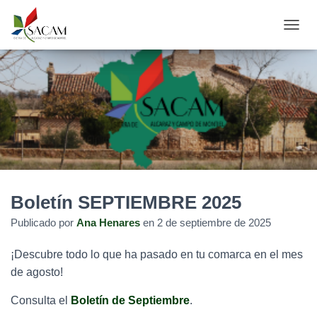
C
A
M
B
I
A
R
M
O
D
O
D
Boletín SEPTIEMBRE 2025
E
N
Publicado por
Ana Henares
en
2 de septiembre de 2025
A
V
E
¡Descubre todo lo que ha pasado en tu comarca en el mes
G
de agosto!
A
C
Consulta el
Boletín de Septiembre
.
I